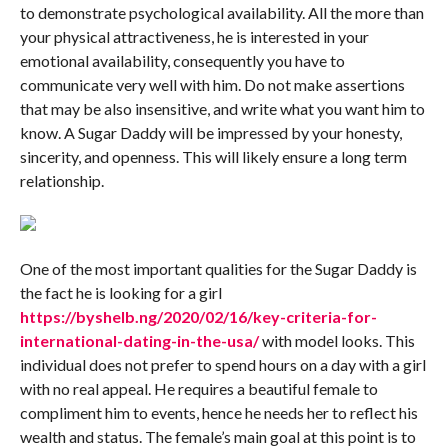
to demonstrate psychological availability. All the more than
your physical attractiveness, he is interested in your
emotional availability, consequently you have to
communicate very well with him. Do not make assertions
that may be also insensitive, and write what you want him to
know. A Sugar Daddy will be impressed by your honesty,
sincerity, and openness. This will likely ensure a long term
relationship.
One of the most important qualities for the Sugar Daddy is
the fact he is looking for a girl
https://byshelb.ng/2020/02/16/key-criteria-for-
international-dating-in-the-usa/
with model looks. This
individual does not prefer to spend hours on a day with a girl
with no real appeal. He requires a beautiful female to
compliment him to events, hence he needs her to reflect his
wealth and status. The female’s main goal at this point is to