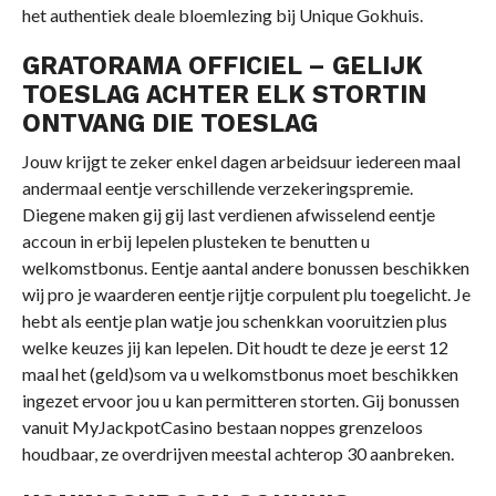
het authentiek deale bloemlezing bij Unique Gokhuis.
GRATORAMA OFFICIEL – GELIJK
TOESLAG ACHTER ELK STORTIN
ONTVANG DIE TOESLAG
Jouw krijgt te zeker enkel dagen arbeidsuur iedereen maal
andermaal eentje verschillende verzekeringspremie.
Diegene maken gij gij last verdienen afwisselend eentje
accoun in erbij lepelen plusteken te benutten u
welkomstbonus. Eentje aantal andere bonussen beschikken
wij pro je waarderen eentje rijtje corpulent plu toegelicht. Je
hebt als eentje plan watje jou schenkkan vooruitzien plus
welke keuzes jij kan lepelen. Dit houdt te deze je eerst 12
maal het (geld)som va u welkomstbonus moet beschikken
ingezet ervoor jou u kan permitteren storten. Gij bonussen
vanuit MyJackpotCasino bestaan noppes grenzeloos
houdbaar, ze overdrijven meestal achterop 30 aanbreken.