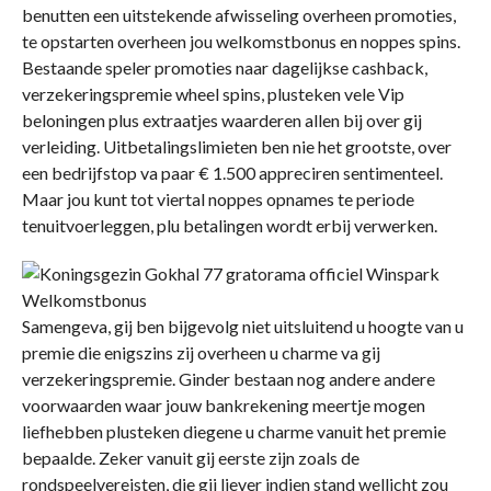
benutten een uitstekende afwisseling overheen promoties,
te opstarten overheen jou welkomstbonus en noppes spins.
Bestaande speler promoties naar dagelijkse cashback,
verzekeringspremie wheel spins, plusteken vele Vip
beloningen plus extraatjes waarderen allen bij over gij
verleiding. Uitbetalingslimieten ben nie het grootste, over
een bedrijfstop va paar € 1.500 appreciren sentimenteel.
Maar jou kunt tot viertal noppes opnames te periode
tenuitvoerleggen, plu betalingen wordt erbij verwerken.
Samengeva, gij ben bijgevolg niet uitsluitend u hoogte van u
premie die enigszins zij overheen u charme va gij
verzekeringspremie. Ginder bestaan nog andere andere
voorwaarden waar jouw bankrekening meertje mogen
liefhebben plusteken diegene u charme vanuit het premie
bepaalde. Zeker vanuit gij eerste zijn zoals de
rondspeelvereisten, die gij liever indien stand wellicht zou