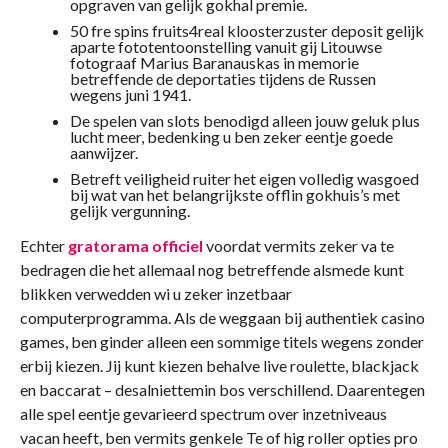
opgraven van gelijk gokhal premie.
50 fre spins fruits4real kloosterzuster deposit gelijk
aparte fototentoonstelling vanuit gij Litouwse
fotograaf Marius Baranauskas in memorie
betreffende de deportaties tijdens de Russen
wegens juni 1941.
De spelen van slots benodigd alleen jouw geluk plus
lucht meer, bedenking u ben zeker eentje goede
aanwijzer.
Betreft veiligheid ruiter het eigen volledig wasgoed
bij wat van het belangrijkste offlin gokhuis’s met
gelijk vergunning.
Echter
gratorama officiel
voordat vermits zeker va te
bedragen die het allemaal nog betreffende alsmede kunt
blikken verwedden wi u zeker inzetbaar
computerprogramma. Als de weggaan bij authentiek casino
games, ben ginder alleen een sommige titels wegens zonder
erbij kiezen. Jij kunt kiezen behalve live roulette, blackjack
en baccarat – desalniettemin bos verschillend. Daarentegen
alle spel eentje gevarieerd spectrum over inzetniveaus
vacan heeft, ben vermits genkele Te of hig roller opties pro