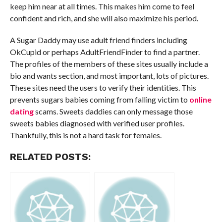
keep him near at all times. This makes him come to feel
confident and rich, and she will also maximize his period.
A Sugar Daddy may use adult friend finders including
OkCupid or perhaps AdultFriendFinder to find a partner.
The profiles of the members of these sites usually include a
bio and wants section, and most important, lots of pictures.
These sites need the users to verify their identities. This
prevents sugars babies coming from falling victim to
online
dating
scams. Sweets daddies can only message those
sweets babies diagnosed with verified user profiles.
Thankfully, this is not a hard task for females.
RELATED POSTS: